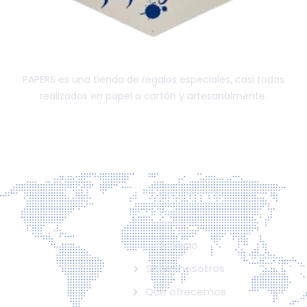
PAPERS es una tienda de regalos especiales, casi todos
realizados en papel o cartón y artesanalmente.
ENLACES ÚTILES
Inicio
Sobre nosotros
Que ofrecemos