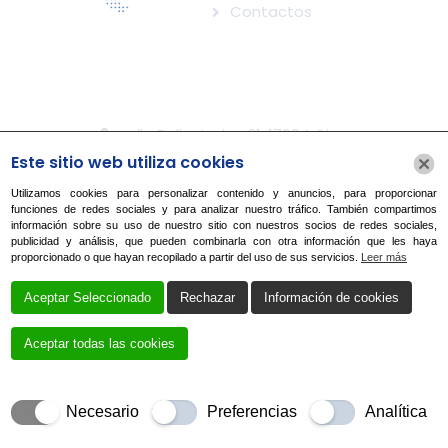
Contactos
CONTACTO
calle Ballesteries 31. 17004 Girona
Este sitio web utiliza cookies
papersgirona@gmail.com
Utilizamos cookies para personalizar contenido y anuncios, para proporcionar
972 223 753
funciones de redes sociales y para analizar nuestro tráfico. También compartimos
información sobre su uso de nuestro sitio con nuestros socios de redes sociales,
publicidad y análisis, que pueden combinarla con otra información que les haya
proporcionado o que hayan recopilado a partir del uso de sus servicios.
Leer más
Información Sobre El Tratamiento De Datos
Aceptar Seleccionado
Rechazar
Información de cookies
Personales
Las cookies que utilizamos
Aceptar todas las cookies
Necesario
Preferencias
Analítica
CREADO POR
LOCAL WEB IBERIA – AGENCIA WEB MARKETING