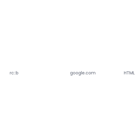
rc::b
google.com
HTML