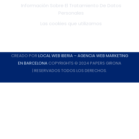
Información Sobre El Tratamiento De Datos
Personales
Las cookies que utilizamos
CREADO POR
LOCAL WEB IBERIA – AGENCIA WEB MARKETING
EN BARCELONA
COPYRIGHTS © 2024 PAPERS GIRONA
| RESERVADOS TODOS LOS DERECHOS.